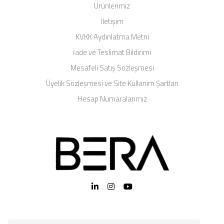
Ürünlerimiz
İletişim
KVKK Aydınlatma Metni
İade ve Teslimat Bildirimi
Mesafeli Satış Sözleşmesi
Üyelik Sözleşmesi ve Site Kullanım Şartları
Hesap Numaralarımız