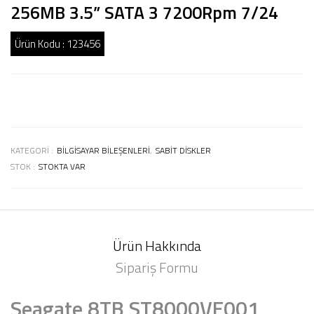
256MB 3.5” SATA 3 7200Rpm 7/24
Ürün Kodu :
123456
KATEGORI :
BILGISAYAR BILEŞENLERI
,
SABIT DISKLER
STOK :
STOKTA VAR
Ürün Hakkında
Sipariş Formu
Seagate 8TB ST8000VE001