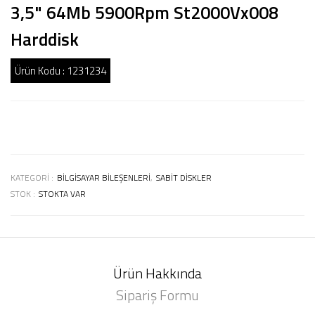
3,5" 64Mb 5900Rpm St2000Vx008
Harddisk
Ürün Kodu :
1231234
KATEGORI :
BILGISAYAR BILEŞENLERI
,
SABIT DISKLER
STOK :
STOKTA VAR
Ürün Hakkında
Sipariş Formu