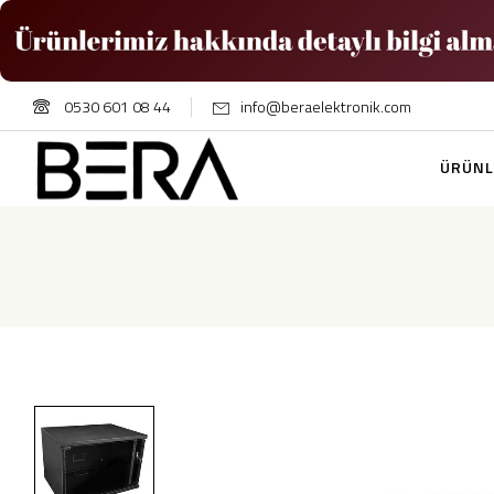
0530 601 08 44
info@beraelektronik.com
ÜRÜNL