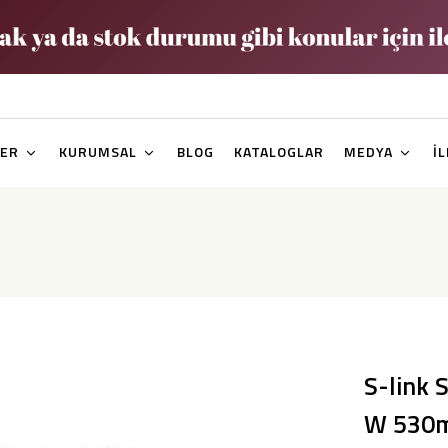
ER
KURUMSAL
BLOG
KATALOGLAR
MEDYA
İ
S-link 
W 530m