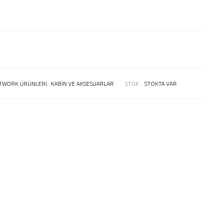
TWORK ÜRÜNLERI
,
KABIN VE AKSESUARLAR
STOK :
STOKTA VAR