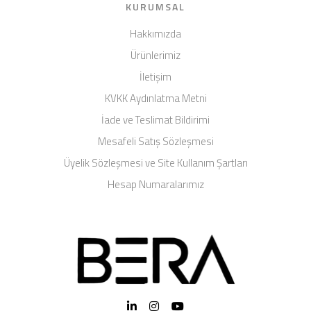
KURUMSAL
Hakkımızda
Ürünlerimiz
İletişim
KVKK Aydınlatma Metni
İade ve Teslimat Bildirimi
Mesafeli Satış Sözleşmesi
Üyelik Sözleşmesi ve Site Kullanım Şartları
Hesap Numaralarımız