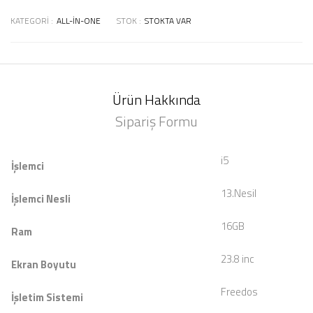
KATEGORI :
ALL-IN-ONE
STOK :
STOKTA VAR
Ürün Hakkında
Sipariş Formu
i5
İşlemci
13.Nesil
İşlemci Nesli
16GB
Ram
23.8 inc
Ekran Boyutu
Freedos
İşletim Sistemi