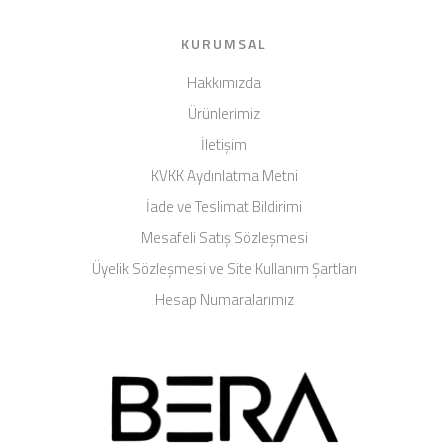
KURUMSAL
Hakkımızda
Ürünlerimiz
İletişim
KVKK Aydınlatma Metni
İade ve Teslimat Bildirimi
Mesafeli Satış Sözleşmesi
Üyelik Sözleşmesi ve Site Kullanım Şartları
Hesap Numaralarımız