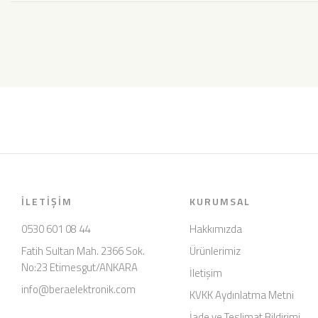
İLETIŞIM
KURUMSAL
0530 601 08 44
Hakkımızda
Fatih Sultan Mah. 2366 Sok.
Ürünlerimiz
No:23 Etimesgut/ANKARA
İletişim
info@beraelektronik.com
KVKK Aydınlatma Metni
İade ve Teslimat Bildirimi