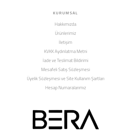
KURUMSAL
Hakkımızda
Ürünlerimiz
İletişim
KVKK Aydınlatma Metni
İade ve Teslimat Bildirimi
Mesafeli Satış Sözleşmesi
Üyelik Sözleşmesi ve Site Kullanım Şartları
Hesap Numaralarımız