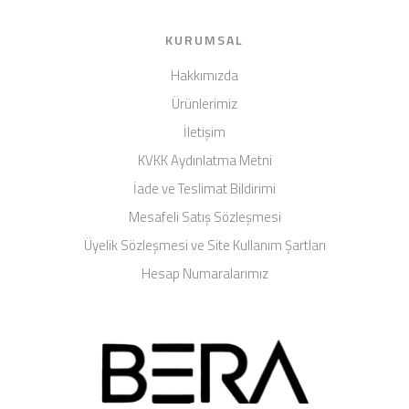
KURUMSAL
Hakkımızda
Ürünlerimiz
İletişim
KVKK Aydınlatma Metni
İade ve Teslimat Bildirimi
Mesafeli Satış Sözleşmesi
Üyelik Sözleşmesi ve Site Kullanım Şartları
Hesap Numaralarımız