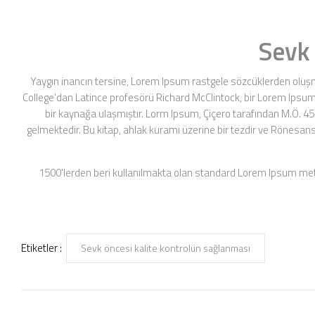
Sevk 
Yaygın inancın tersine, Lorem Ipsum rastgele sözcüklerden oluşma
College'dan Latince profesörü Richard McClintock, bir Lorem Ipsum
bir kaynağa ulaşmıştır. Lorm Ipsum, Çiçero tarafından M.Ö. 45
gelmektedir. Bu kitap, ahlak kuramı üzerine bir tezdir ve Rönesan
1500'lerden beri kullanılmakta olan standard Lorem Ipsum metinl
Etiketler :
Sevk öncesi kalite kontrolün sağlanması