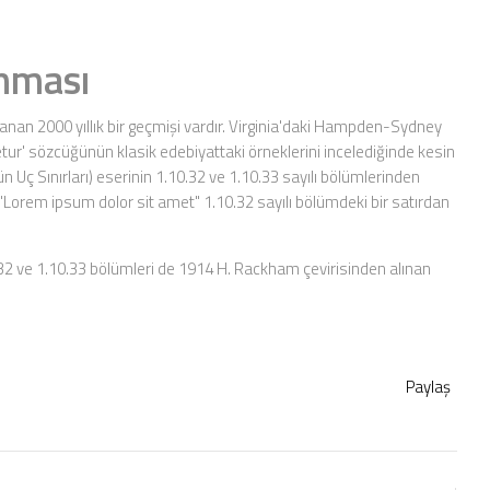
anması
anan 2000 yıllık bir geçmişi vardır. Virginia'daki Hampden-Sydney
ur' sözcüğünün klasik edebiyattaki örneklerini incelediğinde kesin
Uç Sınırları) eserinin 1.10.32 ve 1.10.33 sayılı bölümlerinden
"Lorem ipsum dolor sit amet" 1.10.32 sayılı bölümdeki bir satırdan
0.32 ve 1.10.33 bölümleri de 1914 H. Rackham çevirisinden alınan
Paylaş