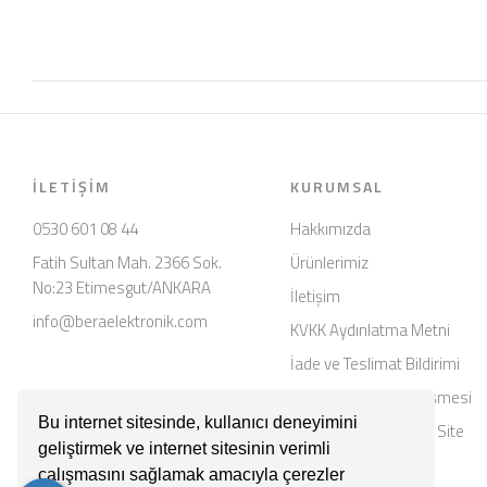
İLETIŞIM
KURUMSAL
0530 601 08 44
Hakkımızda
Fatih Sultan Mah. 2366 Sok.
Ürünlerimiz
No:23 Etimesgut/ANKARA
İletişim
info@beraelektronik.com
KVKK Aydınlatma Metni
İade ve Teslimat Bildirimi
Mesafeli Satış Sözleşmesi
Bu internet sitesinde, kullanıcı deneyimini
Üyelik Sözleşmesi ve Site
geliştirmek ve internet sitesinin verimli
Kullanım Şartları
çalışmasını sağlamak amacıyla çerezler