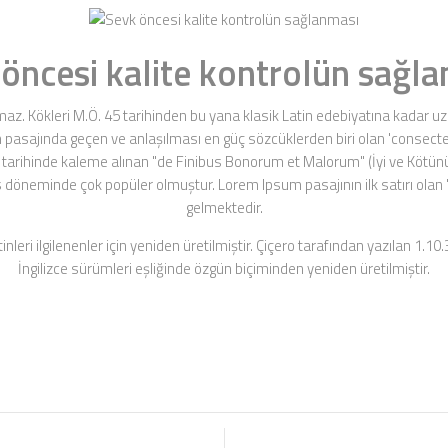
öncesi kalite kontrolün sağl
z. Kökleri M.Ö. 45 tarihinden bu yana klasik Latin edebiyatına kadar uz
 pasajında geçen ve anlaşılması en güç sözcüklerden biri olan 'consectet
 tarihinde kaleme alınan "de Finibus Bonorum et Malorum" (İyi ve Kötünün 
s döneminde çok popüler olmuştur. Lorem Ipsum pasajının ilk satırı olan 
gelmektedir.
eri ilgilenenler için yeniden üretilmiştir. Çiçero tarafından yazılan 1.1
İngilizce sürümleri eşliğinde özgün biçiminden yeniden üretilmiştir.